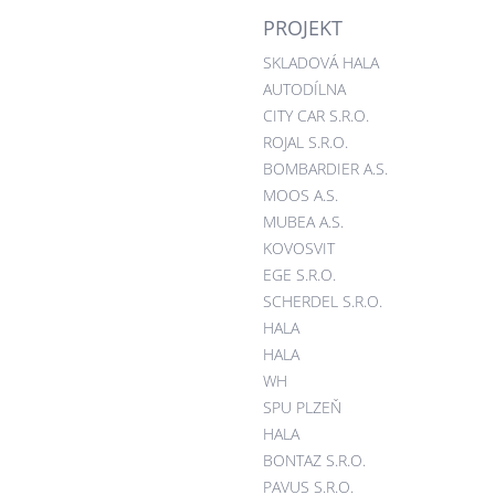
PROJEKT
SKLADOVÁ HALA
AUTODÍLNA
CITY CAR S.R.O.
ROJAL S.R.O.
BOMBARDIER A.S.
MOOS A.S.
MUBEA A.S.
KOVOSVIT
EGE S.R.O.
SCHERDEL S.R.O.
HALA
HALA
WH
SPU PLZEŇ
HALA
BONTAZ S.R.O.
PAVUS S.R.O.