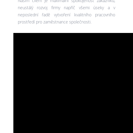
Naším cílem je maximální spokojenost zákazníků,
neustálý rozvoj firmy napříč všemi úseky a v
neposlední řadě vytvoření kvalitního pracovního
prostředí pro zaměstnance společnosti.