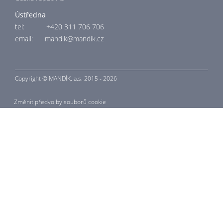
Ústředna
tel: +420 311 706 706
email:
mandik@mandik.cz
Copyright © MANDÍK,
a.s. 2015 - 2026
Změnit předvolby souborů cookie