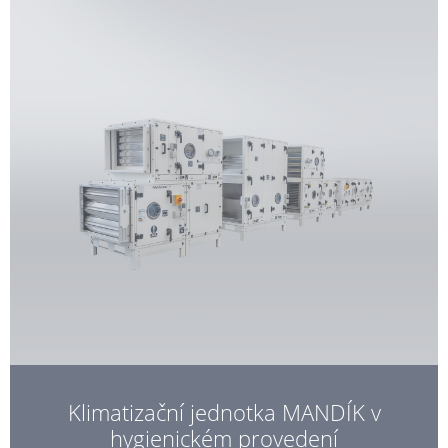
Klimatizační jednotka MANDÍK v
hygienickém provedení