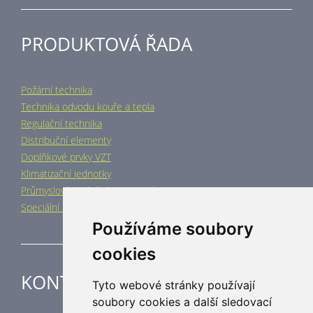
PRODUKTOVÁ ŘADA
Požární technika
Technika odvodu kouře a tepla
Regulační technika
Distribuční elementy
Doplňkové prvky VZT
Klimatizační jednotky
Průmyslové vytápění a chlazení
Speciální aplikace
Používáme soubory
cookies
KONTAKT
Tyto webové stránky používají
soubory cookies a další sledovací