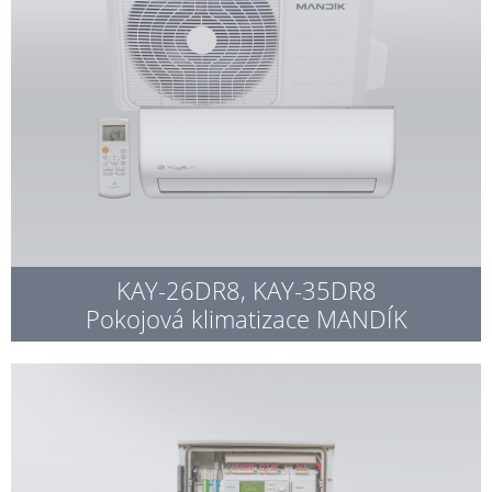
KAY-26DR8, KAY-35DR8
Pokojová klimatizace MANDÍK