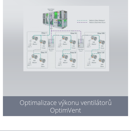
Optimalizace výkonu ventilátorů
OptimVent