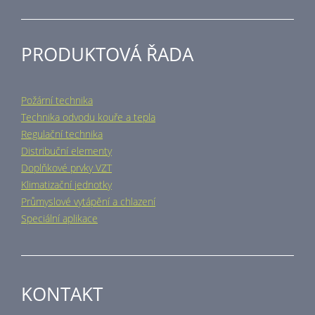
PRODUKTOVÁ ŘADA
Požární technika
Technika odvodu kouře a tepla
Regulační technika
Distribuční elementy
Doplňkové prvky VZT
Klimatizační jednotky
Průmyslové vytápění a chlazení
Speciální aplikace
KONTAKT