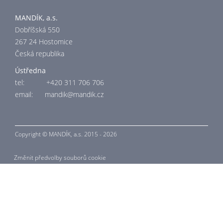
MANDÍK, a.s.
Dobříšská 550
267 24 Hostomice
Česká republika
Ústředna
tel: +420 311 706 706
email:
mandik@mandik.cz
Copyright © MANDÍK,
a.s. 2015 - 2026
Změnit předvolby souborů cookie