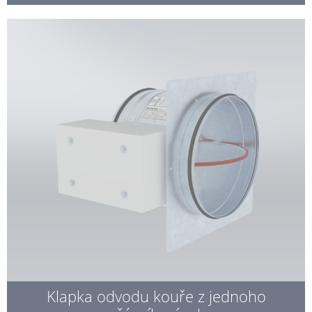
Klapka odvodu kouře z jednoho