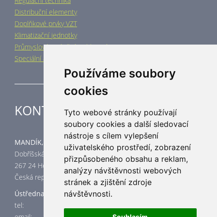
Regulační technika
Distribuční elementy
Doplňkové prvky VZT
Klimatizační jednotky
Průmyslové vytápění a chlazení
Speciální aplikace
Používáme soubory
cookies
KONTAKT
Tyto webové stránky používají
soubory cookies a další sledovací
nástroje s cílem vylepšení
MANDÍK, a.s.
uživatelského prostředí, zobrazení
Dobříšská 550
přizpůsobeného obsahu a reklam,
267 24 Hostomice
analýzy návštěvnosti webových
Česká republika
stránek a zjištění zdroje
návštěvnosti.
Ústředna
tel: +420 311 706 706
email:
mandik@mandik.cz
Souhlasím