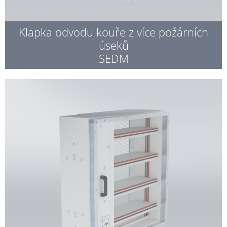
Klapka odvodu kouře z více požárních
úseků
SEDM