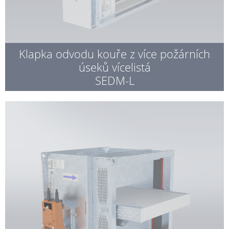
Klapka odvodu kouře z více požárních
úseků vícelistá
SEDM-L