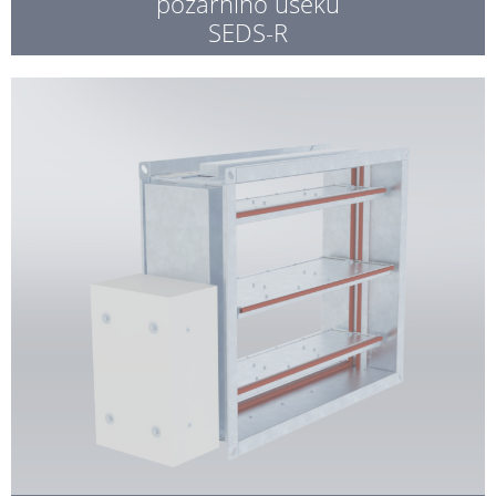
požárního úseku
SEDS-R