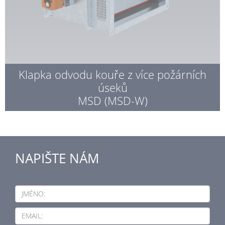
Klapka odvodu kouře z více požárních
úseků
MSD (MSD-W)
NAPIŠTE NÁM
JMÉNO:
EMAIL: