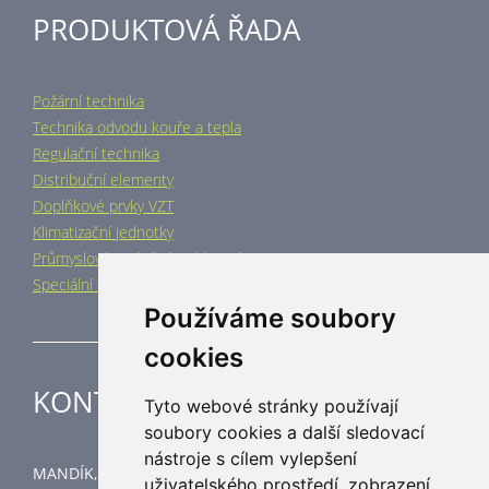
PRODUKTOVÁ ŘADA
Požární technika
Technika odvodu kouře a tepla
Regulační technika
Distribuční elementy
Doplňkové prvky VZT
Klimatizační jednotky
Průmyslové vytápění a chlazení
Speciální aplikace
Používáme soubory
cookies
KONTAKT
Tyto webové stránky používají
soubory cookies a další sledovací
nástroje s cílem vylepšení
MANDÍK, a.s.
uživatelského prostředí, zobrazení