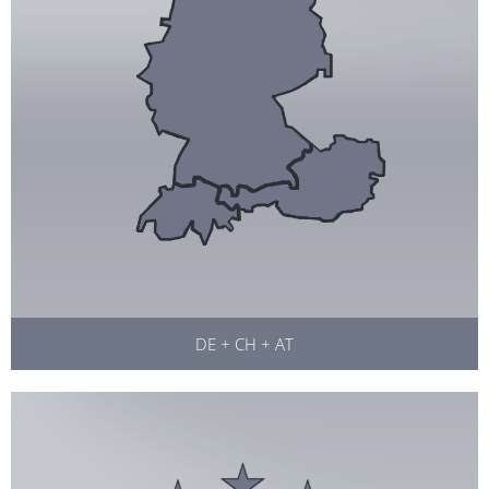
DE + CH + AT