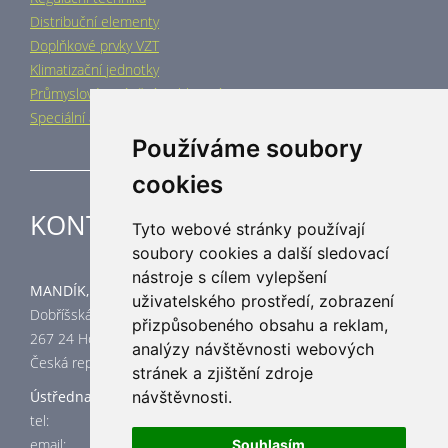
Distribuční elementy
Doplňkové prvky VZT
Klimatizační jednotky
Průmyslové vytápění a chlazení
Speciální aplikace
Používáme soubory
cookies
KONTAKT
Tyto webové stránky používají
soubory cookies a další sledovací
nástroje s cílem vylepšení
MANDÍK, a.s.
uživatelského prostředí, zobrazení
Dobříšská 550
přizpůsobeného obsahu a reklam,
267 24 Hostomice
analýzy návštěvnosti webových
Česká republika
stránek a zjištění zdroje
Ústředna
návštěvnosti.
tel: +420 311 706 706
email:
mandik@mandik.cz
Souhlasím