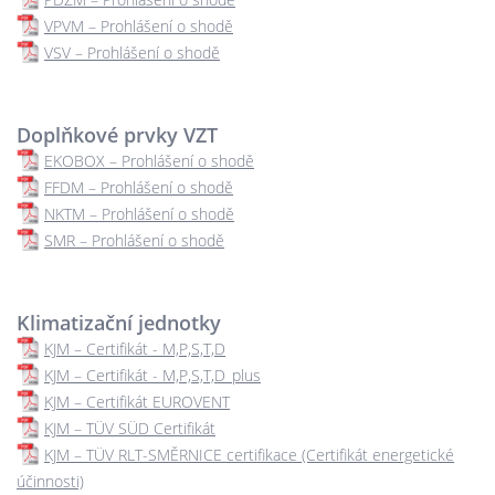
VPVM – Prohlášení o shodě
VSV – Prohlášení o shodě
Doplňkové prvky VZT
EKOBOX – Prohlášení o shodě
FFDM – Prohlášení o shodě
NKTM – Prohlášení o shodě
SMR – Prohlášení o shodě
Klimatizační jednotky
KJM – Certifikát - M,P,S,T,D
KJM – Certifikát - M,P,S,T,D_plus
KJM – Certifikát EUROVENT
KJM – TÜV SÜD Certifikát
KJM – TÜV RLT-SMĚRNICE certifikace (Certifikát energetické
účinnosti)