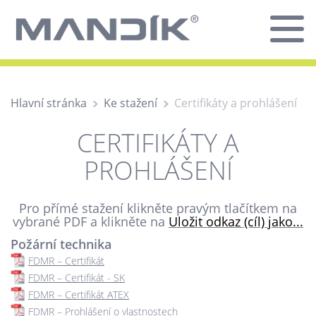
Hlavní stránka
Ke stažení
Certifikáty a prohlášení
CERTIFIKÁTY A
PROHLÁŠENÍ
Pro přímé stažení klikněte pravým tlačítkem na
vybrané PDF a klikněte na
Uložit odkaz (cíl) jako...
Požární technika
FDMR – Certifikát
FDMR – Certifikát - SK
FDMR – Certifikát ATEX
FDMR – Prohlášení o vlastnostech