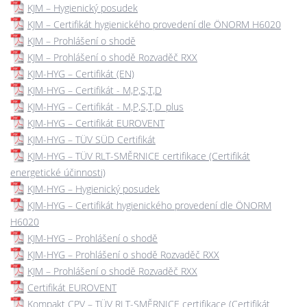
KJM – Hygienický posudek
KJM – Certifikát hygienického provedení dle ÖNORM H6020
KJM – Prohlášení o shodě
KJM – Prohlášení o shodě Rozvaděč RXX
KJM-HYG – Certifikát (EN)
KJM-HYG – Certifikát - M,P,S,T,D
KJM-HYG – Certifikát - M,P,S,T,D_plus
KJM-HYG – Certifikát EUROVENT
KJM-HYG – TÜV SÜD Certifikát
KJM-HYG – TÜV RLT-SMĚRNICE certifikace (Certifikát
energetické účinnosti)
KJM-HYG – Hygienický posudek
KJM-HYG – Certifikát hygienického provedení dle ÖNORM
H6020
KJM-HYG – Prohlášení o shodě
KJM-HYG – Prohlášení o shodě Rozvaděč RXX
KJM – Prohlášení o shodě Rozvaděč RXX
Certifikát EUROVENT
Kompakt CPV – TÜV RLT-SMĚRNICE certifikace (Certifikát