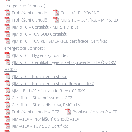
energetické účinnosti)
Prohlášení o shodě
Certifikát EUROVENT
Prohlášení o shodě
KJM s TC – Certifikát - M,P,S,T,D
KJM s TC – Certifikát - M,P,S,T,D_plus
KJM s TC – TÜV SÜD Certifikát
KJM s TC – TÜV RLT-SMĚRNICE certifikace (Certifikát
energetické účinnosti)
KJM s TC – Hygienický posudek
KJM s TC – Certifikát hygienického provedení dle ÖNORM
H6020
KJM s TC – Prohlášení o shodě
KJM s TC – Prohlášení o shodě Rozvaděč RXX
KJM – Prohlášení o shodě Rozvaděč RXX
Certifikát – Stavební výrobek CCZ
Certifikát – Strojní direktiva, EMC a LV
Prohlášení o shodě – CCZ
Prohlášení o shodě – CE
KJM-ATEX – Prohlášení o shodě ATEX
KJM-ATEX – TÜV SÜD Certifikát