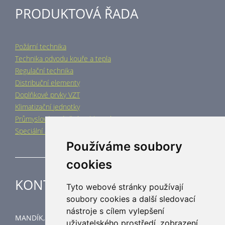
PRODUKTOVÁ ŘADA
Požární technika
Technika odvodu kouře a tepla
Regulační technika
Distribuční elementy
Doplňkové prvky VZT
Klimatizační jednotky
Průmyslové vytápění a chlazení
Speciální aplikace
Používáme soubory
cookies
KONTAKT
Tyto webové stránky používají
soubory cookies a další sledovací
nástroje s cílem vylepšení
MANDÍK, a.s.
uživatelského prostředí, zobrazení