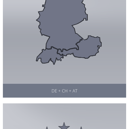
DE + CH + AT