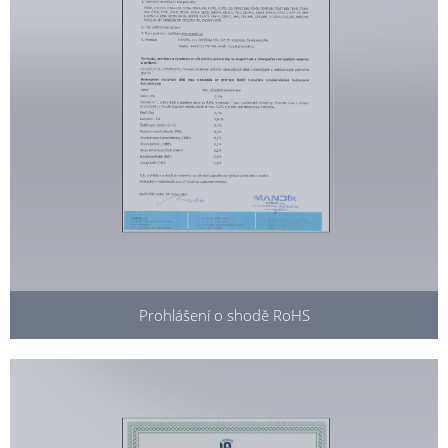
Prohlášení o shodě RoHS