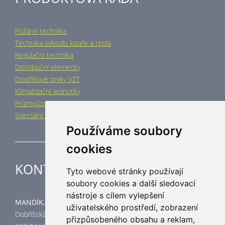
Požární technika
Technika odvodu kouře a tepla
Regulační technika
Distribuční elementy
Doplňkové prvky VZT
Klimatizační jednotky
Průmyslové vytápění a chlazení
Speciální aplikace
Používáme soubory
cookies
KONTAKT
Tyto webové stránky používají
soubory cookies a další sledovací
nástroje s cílem vylepšení
MANDÍK, a.s.
uživatelského prostředí, zobrazení
Dobříšská 550
přizpůsobeného obsahu a reklam,