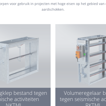
en voor gebruik in projecten met hoge eisen op het gebied van dr
aardschokken.
gklep bestand tegen
Volumeregelaar b
ische activiteiten
tegen seismische act
NKTMJ
RKTMJ