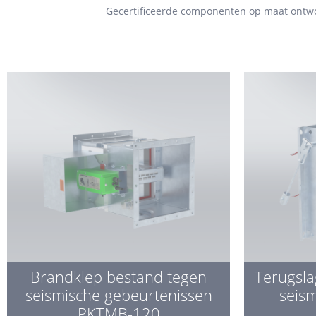
Gecertificeerde componenten op maat ontworp
Brandklep bestand tegen
Terugsla
seismische gebeurtenissen
seism
PKTMB-120