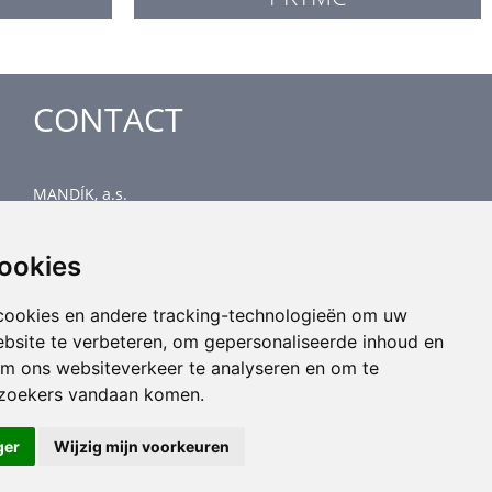
CONTACT
MANDÍK, a.s.
Dobříšská 550
267 24 Hostomice
cookies
Czech Republic
Head office
cookies en andere tracking-technologieën om uw
phone: +420 311 706 706
ebsite te verbeteren, om gepersonaliseerde inhoud en
email: mandik@mandik.cz
om ons websiteverkeer te analyseren en om te
ezoekers vandaan komen.
ger
Wijzig mijn voorkeuren
All rights reserved