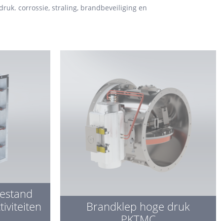
uk. corrossie, straling, brandbeveiliging en
estand
iviteiten
Brandklep hoge druk
PKTMC