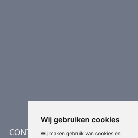
PRODUCTEN
Brandkleppen
Rookkleppen
Luchtvolume regeling
Luchtverdeling
Luchttechnische componenten
Luchtbehandeling
Industriële verwarming
Speciale toepassingen
Wij gebruiken cookies
CONTACT
Wij maken gebruik van cookies en