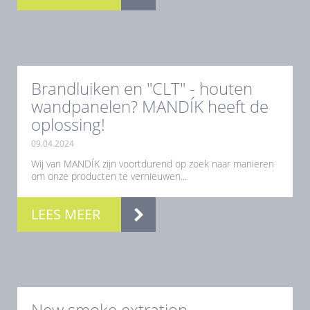
Brandluiken en "CLT" - houten
wandpanelen? MANDÍK heeft de
oplossing!
09.04.2024
Wij van MANDÍK zijn voortdurend op zoek naar manieren
om onze producten te vernieuwen...
LEES MEER
New smoke extration