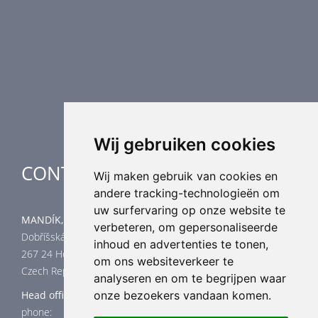
Luchtvolume regeling
Luchtverdeling
Luchttechnische componenten
Luchtbehandeling
Industriële verwarming
Speciale toepassingen
Wij gebruiken cookies
CONTACT
Wij maken gebruik van cookies en
andere tracking-technologieën om
uw surfervaring op onze website te
MANDÍK, a.s.
verbeteren, om gepersonaliseerde
Dobříšská 550
inhoud en advertenties te tonen,
267 24 Hostomice
om ons websiteverkeer te
Czech Republic
analyseren en om te begrijpen waar
Head office
onze bezoekers vandaan komen.
phone: +420 311 706 706