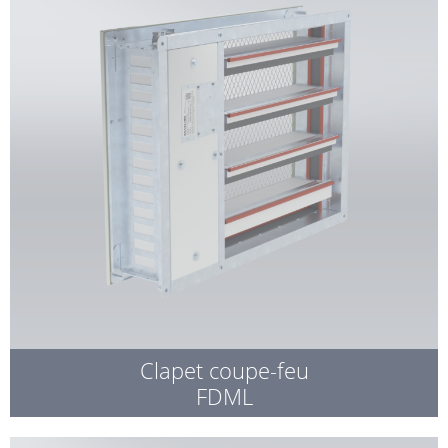
Clapet coupe-feu
FDML