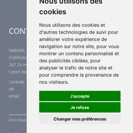
Nous utilisons des
cookies
Nous utilisons des cookies et
CONTACTES
d'autres technologies de suivi pour
améliorer votre expérience de
navigation sur notre site, pour vous
MANDÍK, a.s.
montrer un contenu personnalisé et
Dobříšská 550
des publicités ciblées, pour
267 24 Hostomice
analyser le trafic de notre site et
Czech Republic
pour comprendre la provenance de
nos visiteurs.
Centrale
tél: +420 311 706 706
email: mandik@mandik.cz
J'accepte
Je refuse
Changer mes préférences
Droit d'auteur ©
MANDÍK,
a.s. 2015 - 2026