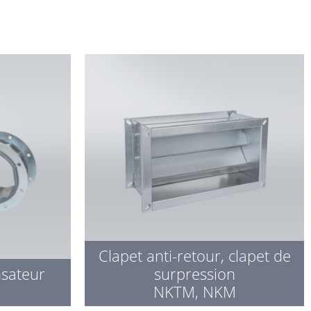
Clapet anti-retour, clapet de
sateur
surpression
NKTM, NKM