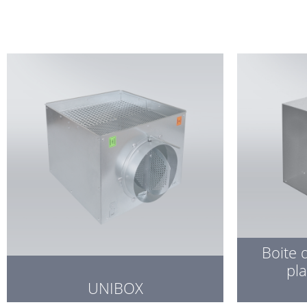
Boite 
pl
UNIBOX