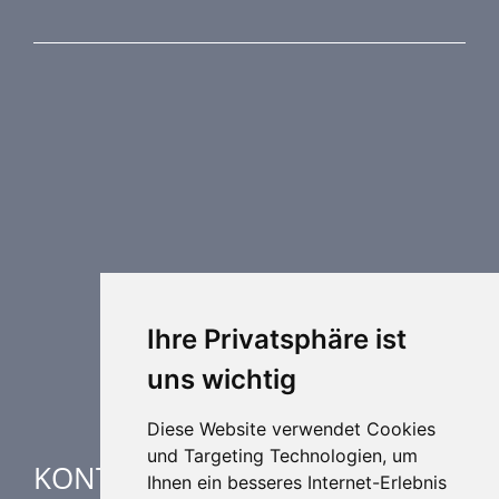
PRODUKTREIHE
Brandschutztechnik
Entrauchungstechnik
Regelungstechnik
Luftdurchlässe
Weitere Elemente Lufttechnik
Luftklimageräte
Industrielle heizung und kühlung
Ihre Privatsphäre ist
Spezielle Anwendungen
uns wichtig
Diese Website verwendet Cookies
und Targeting Technologien, um
KONTAKTE
Ihnen ein besseres Internet-Erlebnis