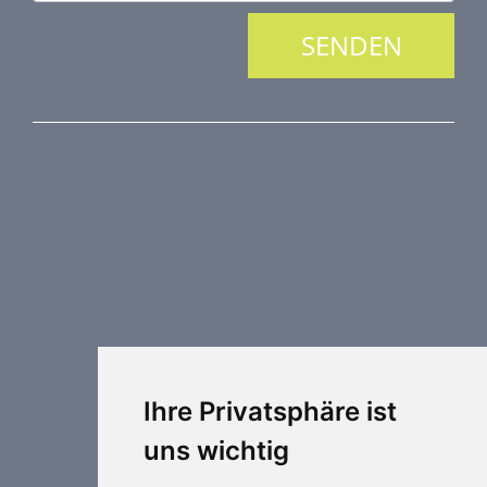
PRODUKTREIHE
Brandschutztechnik
Entrauchungstechnik
Regelungstechnik
Luftdurchlässe
Weitere Elemente Lufttechnik
Luftklimageräte
Industrielle heizung und kühlung
Ihre Privatsphäre ist
Spezielle Anwendungen
uns wichtig