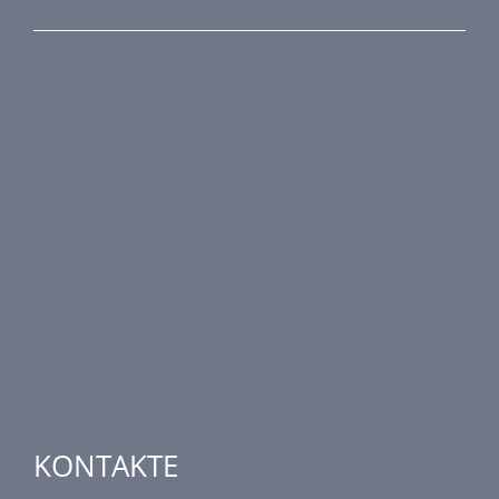
PRODUKTREIHE
Brandschutztechnik
Entrauchungstechnik
Regelungstechnik
Luftdurchlässe
Weitere Elemente Lufttechnik
Luftklimageräte
Industrielle heizung und kühlung
Spezielle Anwendungen
KONTAKTE