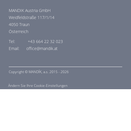
MANDIK Austria GmbH
Weidfeldstraße 117/1/14
4050 Traun
Österreich
Tel: +43 664 22 32 023
Email: office@mandik.at
Copyright ©
MANDÍK,
a.s. 2015 - 2026
Ändern Sie Ihre Cookie-Einstellungen