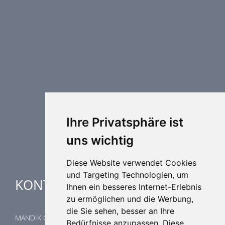
PRODUKTREIHE
Brandschutztechnik
Entrauchungstechnik
Regelungstechnik
Luftdurchlässe
Weitere Elemente Lufttechnik
Luftklimageräte
Industrielle heizung und kühlung
Ihre Privatsphäre ist
Spezielle Anwendungen
uns wichtig
Diese Website verwendet Cookies
und Targeting Technologien, um
KONTAKTE
Ihnen ein besseres Internet-Erlebnis
zu ermöglichen und die Werbung,
die Sie sehen, besser an Ihre
MANDIK GmbH
Bedürfnisse anzupassen. Diese