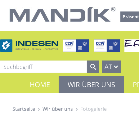
Präsent
AT
HOME
WIR ÜBER UNS
P
Startseite
Wir über uns
Fotogalerie