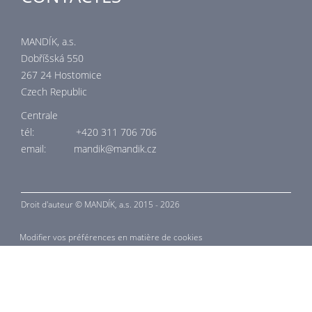
MANDÍK, a.s.
Dobříšská 550
267 24 Hostomice
Czech Republic
Centrale
tél: +420 311 706 706
email: mandik@mandik.cz
Droit d'auteur ©
MANDÍK,
a.s. 2015 - 2026
Modifier vos préférences en matière de cookies