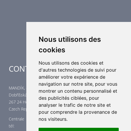
Equipement de régulation d’air
Eléments de distribution
Éléments supplémentaires de CVC
Centrales de traitement d´air
Chauffage industriel
Applications spéciales
Nous utilisons des
cookies
Nous utilisons des cookies et
CONTACTES
d'autres technologies de suivi pour
améliorer votre expérience de
navigation sur notre site, pour vous
MANDÍK, a.s.
montrer un contenu personnalisé et
Dobříšská 550
des publicités ciblées, pour
267 24 Hostomice
analyser le trafic de notre site et
Czech Republic
pour comprendre la provenance de
Centrale
nos visiteurs.
tél: +420 311 706 706