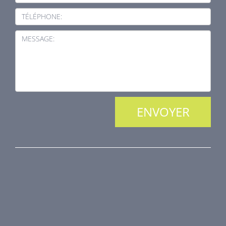
TÉLÉPHONE:
MESSAGE:
NOS PRODUITS
Protection incendie
Technique de désenfumage