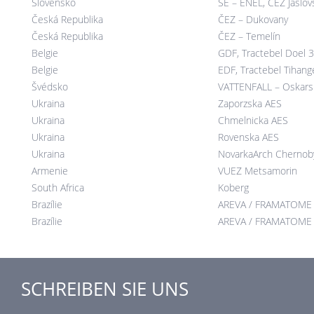
Slovensko
SE – ENEL, ČEZ Jaslo
Česká Republika
ČEZ – Dukovany
Česká Republika
ČEZ – Temelín
Belgie
GDF, Tractebel Doel 3
Belgie
EDF, Tractebel Tihang
Švédsko
VATTENFALL – Oskar
Ukraina
Zaporzska AES
Ukraina
Chmelnicka AES
Ukraina
Rovenska AES
Ukraina
NovarkaArch Chernob
Armenie
VUEZ Metsamorin
South Africa
Koberg
Brazílie
AREVA / FRAMATOME
Brazílie
AREVA / FRAMATOME
SCHREIBEN SIE UNS