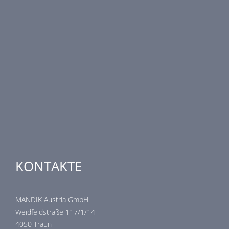
Brandschutztechnik
Entrauchungstechnik
Regelungstechnik
Luftdurchlässe
Weitere Elemente Lufttechnik
Luftklimageräte
Industrielle heizung und kühlung
Spezielle Anwendungen
KONTAKTE
MANDIK Austria GmbH
Weidfeldstraße 117/1/14
4050 Traun