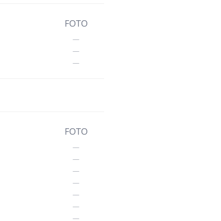
FOTO
—
—
—
FOTO
—
—
—
—
—
—
—