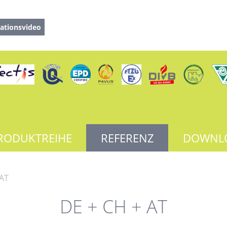
ationsvideo
RODUKTREIHE
REFERENZ
DOWNL
 AT
DE + CH + AT