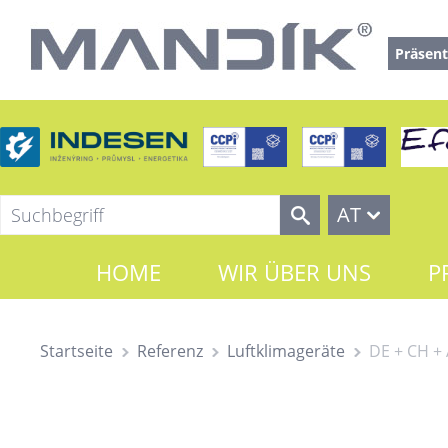
Präsent
AT
HOME
WIR ÜBER UNS
P
Startseite
Referenz
Luftklimageräte
DE + CH +