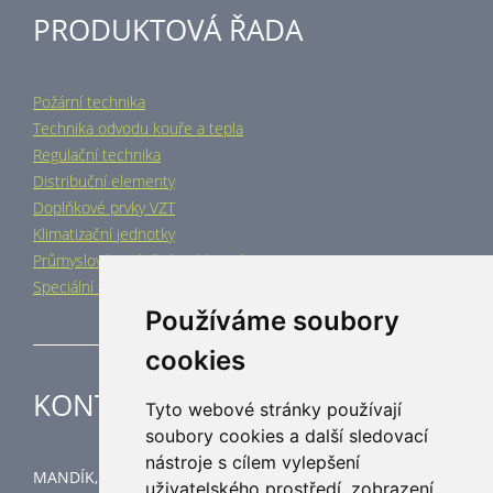
PRODUKTOVÁ ŘADA
Požární technika
Technika odvodu kouře a tepla
Regulační technika
Distribuční elementy
Doplňkové prvky VZT
Klimatizační jednotky
Průmyslové vytápění a chlazení
Speciální aplikace
Používáme soubory
cookies
KONTAKT
Tyto webové stránky používají
soubory cookies a další sledovací
nástroje s cílem vylepšení
MANDÍK, a.s.
uživatelského prostředí, zobrazení