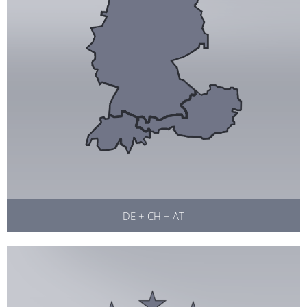
DE + CH + AT