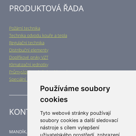
PRODUKTOVÁ ŘADA
Požární technika
Technika odvodu kouře a tepla
Regulační technika
Distribuční elementy
Doplňkové prvky VZT
Klimatizační jednotky
Průmyslové vytápění a chlazení
Speciální aplikace
Používáme soubory
cookies
KONTAKT
Tyto webové stránky používají
soubory cookies a další sledovací
nástroje s cílem vylepšení
MANDÍK, a.s.
uživatelského prostředí, zobrazení