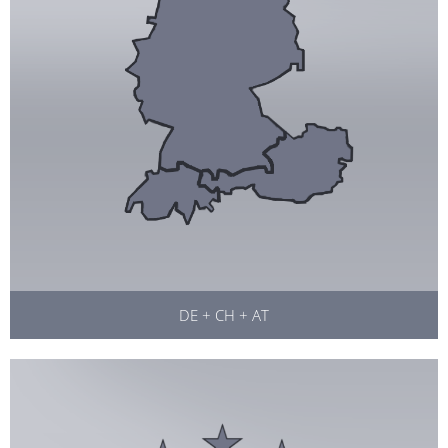
DE + CH + AT