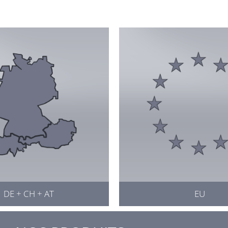
DE + CH + AT
EU