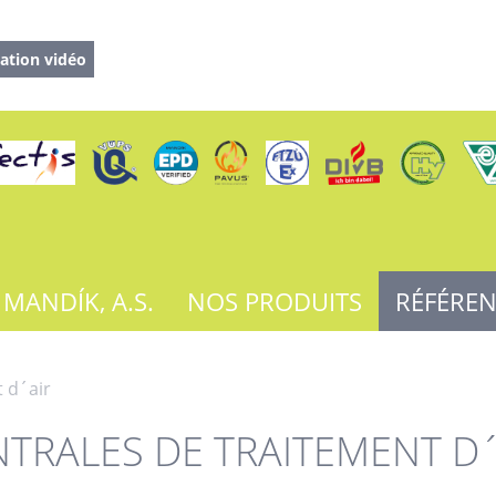
ation vidéo
 MANDÍK, A.S.
NOS PRODUITS
RÉFÉRE
 d´air
NTRALES DE TRAITEMENT D´