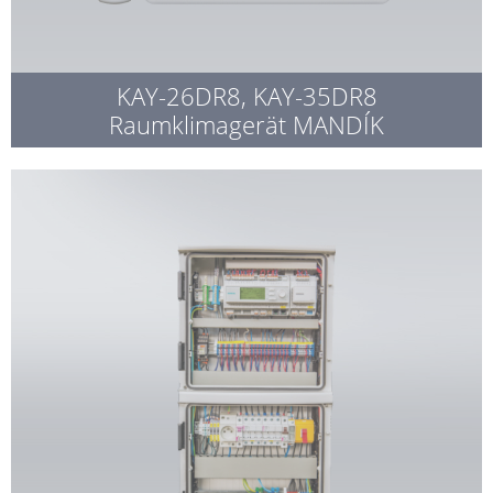
KAY-26DR8, KAY-35DR8
Raumklimagerät MANDÍK