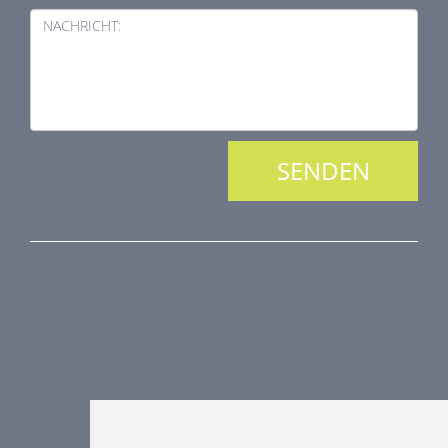
NACHRICHT:
PRODUKTREIHE
Brandschutztechnik
Entrauchungstechnik
Regelungstechnik
Luftdurchlässe