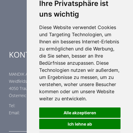
Weitere Elemente Lufttechnik
Ihre Privatsphäre ist
Luftklimageräte
uns wichtig
Industrielle heizung und kühlung
Spezielle Anwendungen
Diese Website verwendet Cookies
und Targeting Technologien, um
Ihnen ein besseres Internet-Erlebnis
zu ermöglichen und die Werbung,
KONTAKTE
die Sie sehen, besser an Ihre
Bedürfnisse anzupassen. Diese
Technologien nutzen wir außerdem,
MANDIK Austria GmbH
um Ergebnisse zu messen, um zu
Weidfeldstraße 117/1/14
verstehen, woher unsere Besucher
4050 Traun
kommen oder um unsere Website
Österreich
weiter zu entwickeln.
Tel: +43 664 22 32 023
Email: office@mandik.at
Alle akzeptieren
Ich lehne ab