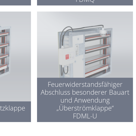
Feuerwiderstandsfähiger
Abschluss besonderer Bauart
und Anwendung
tzklappe
„Überströmklappe“
FDML-U