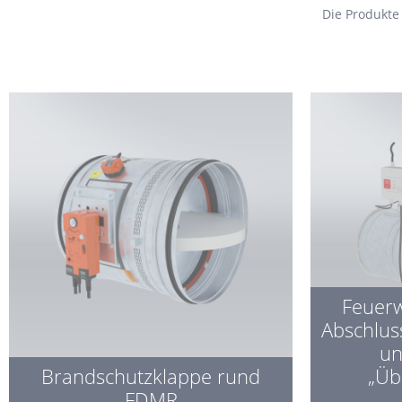
Die Produkte
Feuerw
Abschlus
un
Brandschutzklappe rund
„Üb
FDMR