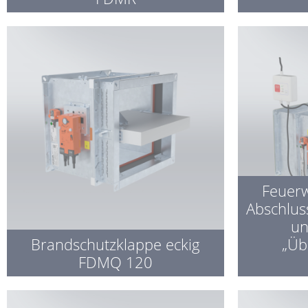
Feuerw
Abschlus
un
Brandschutzklappe eckig
„Üb
FDMQ 120