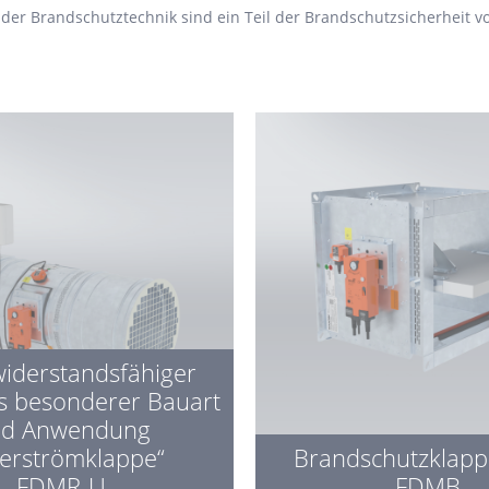
 der Brandschutztechnik sind ein Teil der Brandschutzsicherheit 
iderstandsfähiger
s besonderer Bauart
d Anwendung
erströmklappe“
Brandschutzklapp
FDMR-U
FDMB