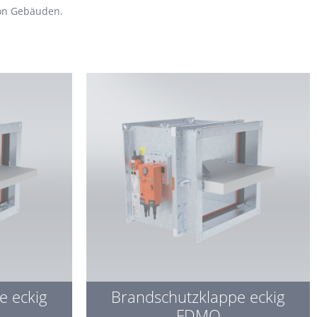
von Gebäuden.
e eckig
Brandschutzklappe eckig
FDMQ