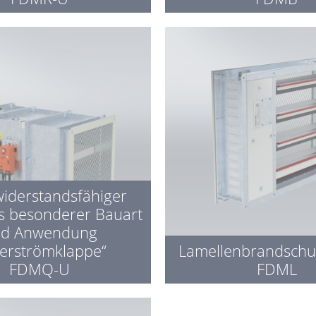
iderstandsfähiger
s besonderer Bauart
d Anwendung
erströmklappe“
Lamellenbrandschu
FDMQ-U
FDML