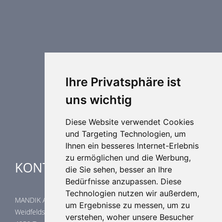
Brandschutztechnik
Entrauchungstechnik
Regelungstechnik
Luftdurchlässe
Weitere Elemente Lufttechnik
Ihre Privatsphäre ist
Luftklimageräte
uns wichtig
Industrielle heizung und kühlung
Spezielle Anwendungen
Diese Website verwendet Cookies
und Targeting Technologien, um
Ihnen ein besseres Internet-Erlebnis
zu ermöglichen und die Werbung,
KONTAKTE
die Sie sehen, besser an Ihre
Bedürfnisse anzupassen. Diese
Technologien nutzen wir außerdem,
MANDIK Austria GmbH
um Ergebnisse zu messen, um zu
Weidfeldstraße 117/1/14
verstehen, woher unsere Besucher