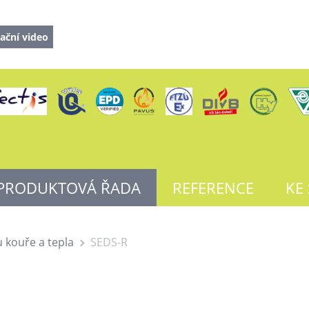
ační video
PRODUKTOVÁ ŘADA
REFERENCE
KE
 kouře a tepla
SEDS-R