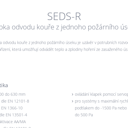
SEDS-R
pka odvodu kouře z jednoho požárního ú
a odvodu kouře z jednoho požárního úseku je uzávěr v potrubních rozv
řízení, která umožňují odvádět teplo a zplodiny hoření ze zasaženého ús
tika
100 do 630 mm
ovládání klapek pomocí serv
e dle EN 12101-8
pro systémy s maximální rychl
e EN 1366-10
podtlakem do -1500 Pa nebo 
 dle EN 13501-4
do 500 Pa
aktivace AA/MA