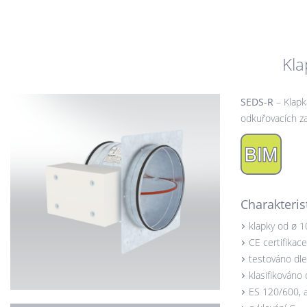
Kla
SEDS-R
– Klapk
odkuřovacích za
Charakteris
klapky od ø 
CE certifikac
testováno dl
klasifikováno
ES 120/600, 