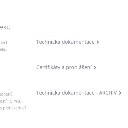
seku
Technická dokumentace
odech
eku.
Certifikáty a prohlášení
Technická dokumentace - ARCHIV
opohonů
ostí 15 m/s,
s přetlakem až