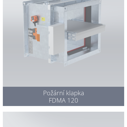
Požární klapka
FDMA 120