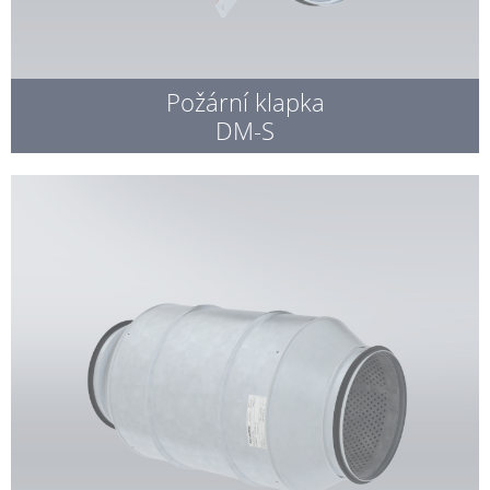
Požární klapka
DM-S