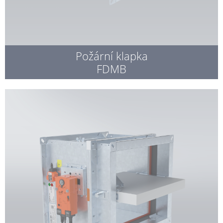
Požární klapka
FDMB