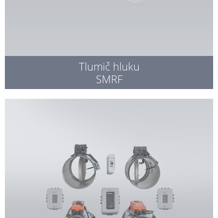
Tlumič hluku
SMRF