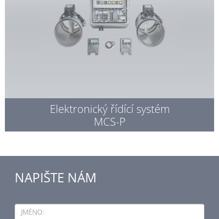
Elektronický řídící systém
MCS-P
NAPIŠTE NÁM
JMÉNO: