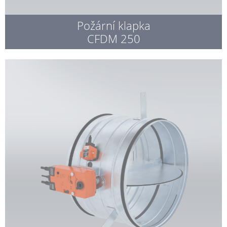
Požární klapka
CFDM 250