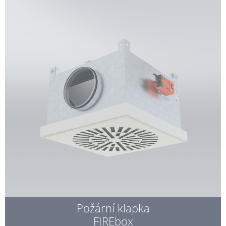
Požární klapka
FIREbox