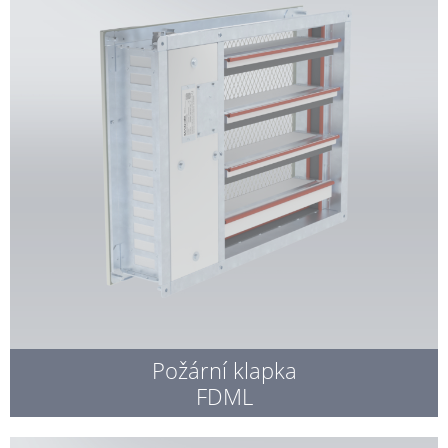
Požární klapka
FDML