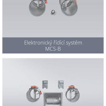
Elektronický řídící systém
MCS-B