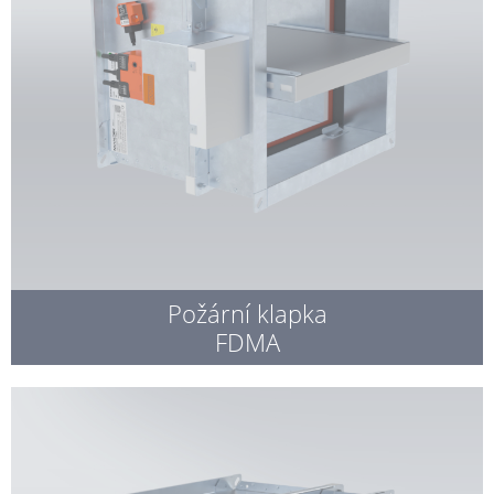
Požární klapka
FDMA