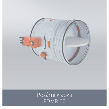
Požární klapka
FDMR 60