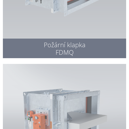
Požární klapka
FDMQ