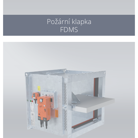
Požární klapka
FDMS