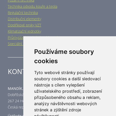
Požární technika
Technika odvodu kouře a tepla
Regulační technika
Distribuční elementy
Doplňkové prvky VZT
Klimatizační jednotky
Průmyslové vytápění a chlazení
Speciální aplikace
Používáme soubory
cookies
KONTAKT
Tyto webové stránky používají
soubory cookies a další sledovací
nástroje s cílem vylepšení
MANDÍK, a.s.
uživatelského prostředí, zobrazení
Dobříšská 550
přizpůsobeného obsahu a reklam,
267 24 Hostomice
analýzy návštěvnosti webových
Česká republika
stránek a zjištění zdroje
Ústředna