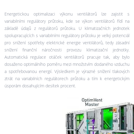
Energetickou optimalizaci výkonu ventilátorů lze zajistit s
variabilními regulátory průtoku, kde se výkon ventilátorů řídí na
základě údajů z regulátorů průtoku. U klimatizačních jednotek
spolupracujících s variabilními regulátory průtoku je velký potenciál
pro snížení spotřeby elektrické energie ventilátorů, tedy zásadní
snížení finanční náročnosti provozu klimatizační jednotky.
Automatická regulace otáček ventilátorů pracuje tak, aby bylo
dosaženo optimálního poměru mezi množstvím dodaného vzduchu
a spotřebovanou energií. Výsledkem je výrazné snížení tlakových
ztrát na variabilních regulátorech průtoku a tím k energetickým
úsporám dosahujícím desítek procent.