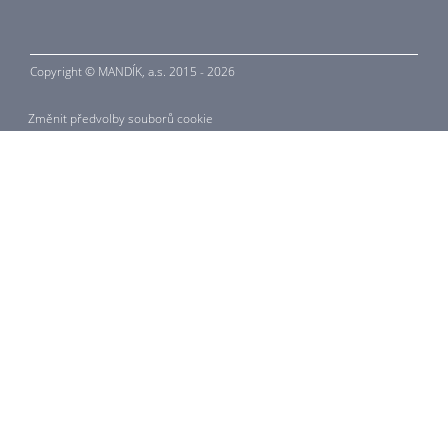
Copyright © MANDÍK,
a.s. 2015 - 2026
Změnit předvolby souborů cookie