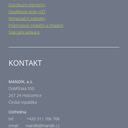
Distribuční elementy
Doplňkové prvky VZT
Klimatizační jednotky
Průmyslové vytápění a chlazení
Speciální aplikace
KONTAKT
MANDÍK, a.s.
Dobříšská 550
267 24 Hostomice
Česká republika
Ústředna
tel: +420 311 706 706
email:
mandik@mandik.cz