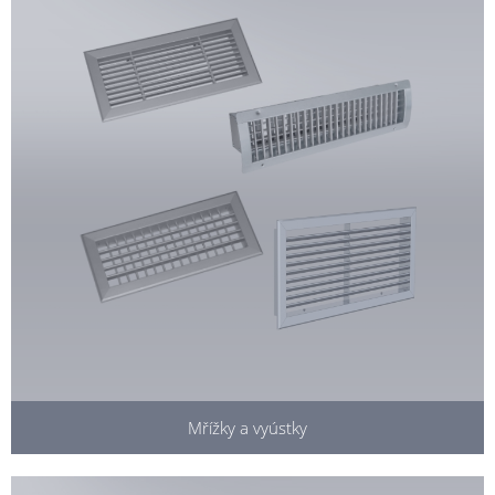
Mřížky a vyústky