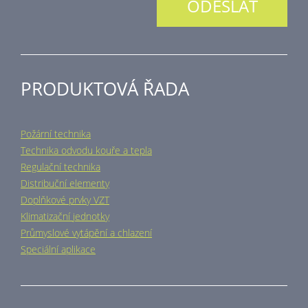
PRODUKTOVÁ ŘADA
Požární technika
Technika odvodu kouře a tepla
Regulační technika
Distribuční elementy
Doplňkové prvky VZT
Klimatizační jednotky
Průmyslové vytápění a chlazení
Speciální aplikace