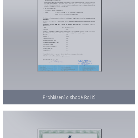
Prohlášení o shodě RoHS