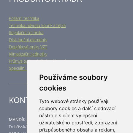
Požární technika
Technika odvodu kouře a tepla
Regulační technika
Distribuční elementy
Doplňkové prvky VZT
Klimatizační jednotky
Průmyslové vytápění a chlazení
Speciální aplikace
Používáme soubory
cookies
KONTAKT
Tyto webové stránky používají
soubory cookies a další sledovací
nástroje s cílem vylepšení
MANDÍK, a.s.
uživatelského prostředí, zobrazení
Dobříšská 550
přizpůsobeného obsahu a reklam,