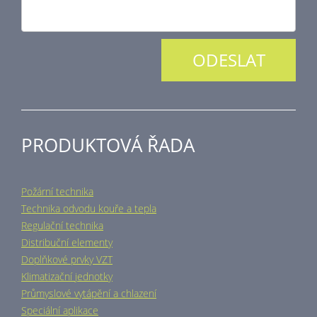
PRODUKTOVÁ ŘADA
Požární technika
Technika odvodu kouře a tepla
Regulační technika
Distribuční elementy
Doplňkové prvky VZT
Klimatizační jednotky
Průmyslové vytápění a chlazení
Speciální aplikace