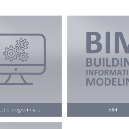
ectie programma's
BIM