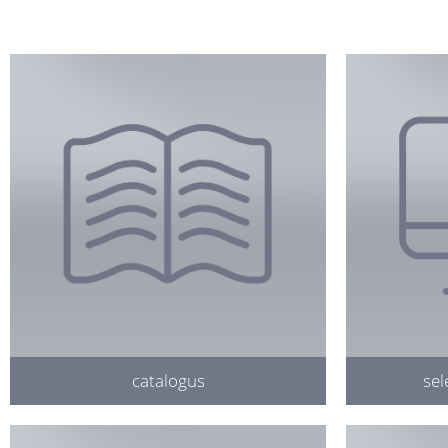
catalogus
sel