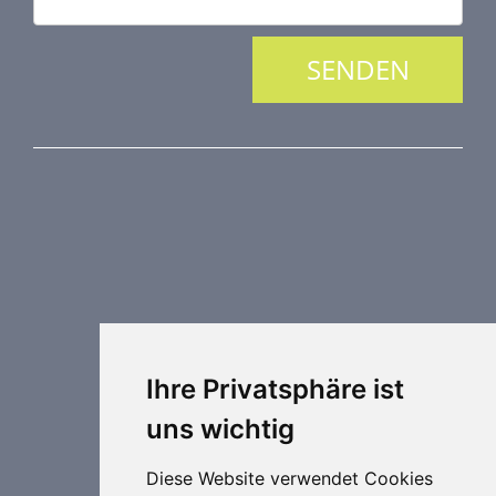
PRODUKTREIHE
Brandschutztechnik
Entrauchungstechnik
Regelungstechnik
Luftdurchlässe
Weitere Elemente Lufttechnik
Ihre Privatsphäre ist
Luftklimageräte
uns wichtig
Industrielle heizung und kühlung
Spezielle Anwendungen
Diese Website verwendet Cookies