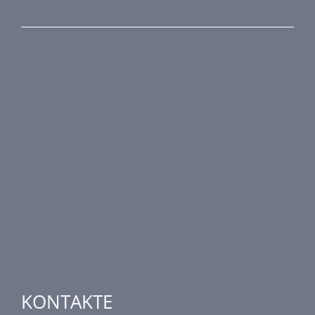
PRODUKTREIHE
Brandschutztechnik
Entrauchungstechnik
Regelungstechnik
Luftdurchlässe
Weitere Elemente Lufttechnik
Luftklimageräte
Industrielle heizung und kühlung
Spezielle Anwendungen
KONTAKTE