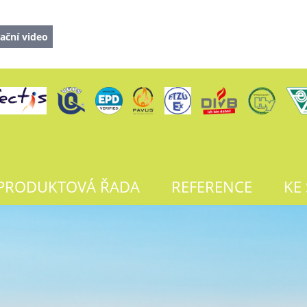
ační video
PRODUKTOVÁ ŘADA
REFERENCE
KE