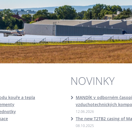
NOVINKY
odu kouře a tepla
MANDÍK v odborném časopis
lementy
vzduchotechnických komp
jednotky
12.06.2026
ikace
The new T2TB2 casing of M
08.10.2025