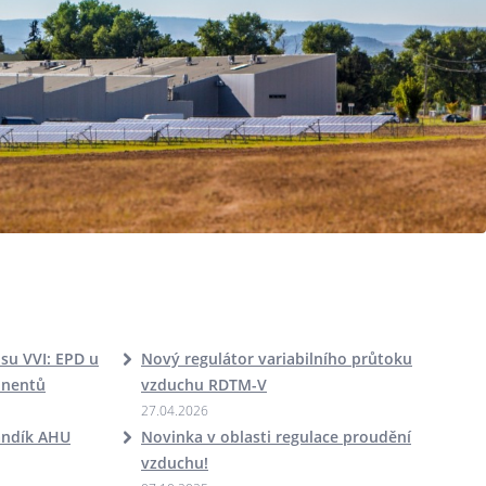
u VVI: EPD u
Nový regulátor variabilního průtoku
onentů
vzduchu RDTM-V
27.04.2026
andík AHU
Novinka v oblasti regulace proudění
vzduchu!