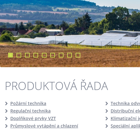
PRODUKTOVÁ ŘADA
Požární technika
Technika odv
Regulační technika
Distribuční e
Doplňkové prvky VZT
Klimatizační 
Průmyslové vytápění a chlazení
Speciální apl