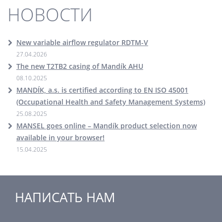
НОВОСТИ
New variable airflow regulator RDTM-V
27.04.2026
The new T2TB2 casing of Mandík AHU
08.10.2025
MANDÍK, a.s. is certified according to EN ISO 45001
(Occupational Health and Safety Management Systems)
25.08.2025
MANSEL goes online – Mandík product selection now
available in your browser!
15.04.2025
НАПИСАТЬ НАМ