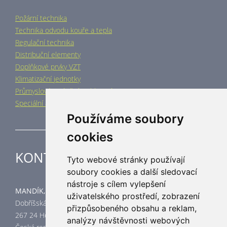
Požární technika
Technika odvodu kouře a tepla
Regulační technika
Distribuční elementy
Doplňkové prvky VZT
Klimatizační jednotky
Průmyslové vytápění a chlazení
Speciální aplikace
Používáme soubory
cookies
KONTAKT
Tyto webové stránky používají
soubory cookies a další sledovací
nástroje s cílem vylepšení
MANDÍK, a.s.
uživatelského prostředí, zobrazení
Dobříšská 550
přizpůsobeného obsahu a reklam,
267 24 Hostomice
analýzy návštěvnosti webových