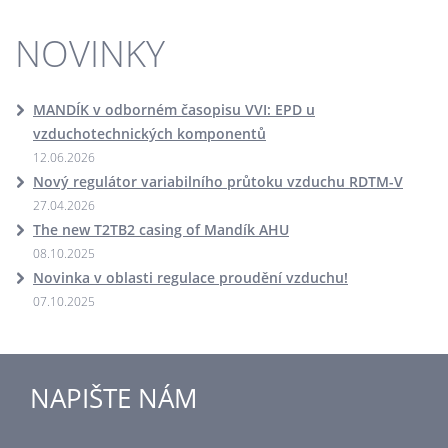
NOVINKY
MANDÍK v odborném časopisu VVI: EPD u
vzduchotechnických komponentů
12.06.2026
Nový regulátor variabilního průtoku vzduchu RDTM-V
27.04.2026
The new T2TB2 casing of Mandík AHU
08.10.2025
Novinka v oblasti regulace proudění vzduchu!
07.10.2025
NAPIŠTE NÁM