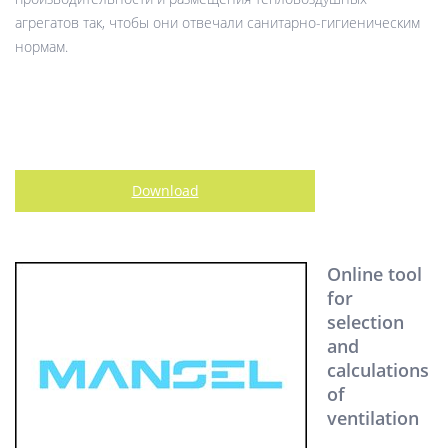
агрегатов так, чтобы они отвечали санитарно-гигиеническим
нормам.
Download
Online tool
for
selection
and
calculations
of
ventilation