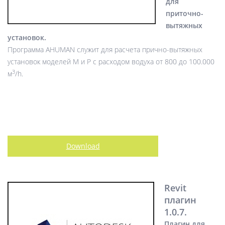
для
приточно-
вытяжных
установок.
Программа AHUMAN служит для расчета прично-вытяжных
установок моделей M и P с расходом водуха от 800 до 100.000
3
м
/h.
Download
Revit
плагин
1.0.7.
Плагин для