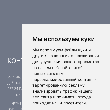
Регулирующая техника
Распределительные элементы
Дополнительные элементы вентиляции
Кондиционерные установки
Промышленное отопление
Ядерная безопасность
Мы используем куки
Мы используем файлы куки и
другие технологии отслеживания
КОНТАКТЫ
для улучшения вашего просмотра
на нашем веб-сайте, чтобы
показывать вам
MANDÍK, a.s.
персонализированный контент и
Добржишска 550
таргетированную рекламу,
267 24 Гостомице
анализировать трафик нашего
Чешская республика
веб-сайта и понимать, откуда
Секретариат
приходят наши посетители.
Тел: +420 311 706 706