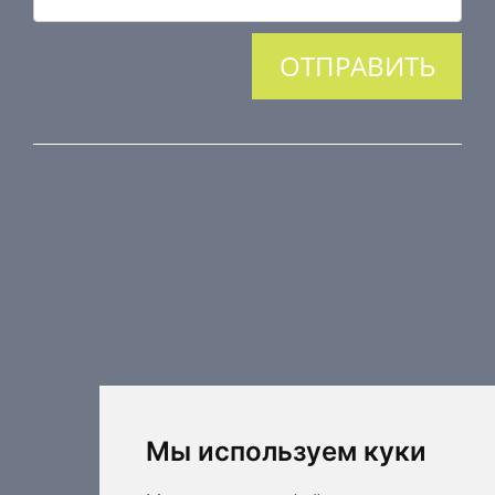
ПРОДУКЦИЯ
Противопожарные компоненты
Регулирующая техника
Распределительные элементы
Дополнительные элементы вентиляции
Кондиционерные установки
Промышленное отопление
Ядерная безопасность
Мы используем куки