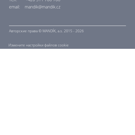
email: mandik@mandik.cz
Авторские права ©
MANDÍK,
a.s. 2015 - 2026
Измените настройки файлов cookie