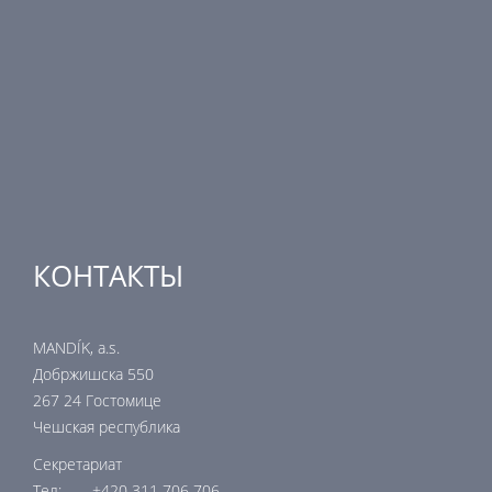
Регулирующая техника
Распределительные элементы
Дополнительные элементы вентиляции
Кондиционерные установки
Промышленное отопление
Ядерная безопасность
КОНТАКТЫ
MANDÍK, a.s.
Добржишска 550
267 24 Гостомице
Чешская республика
Секретариат
Тел: +420 311 706 706